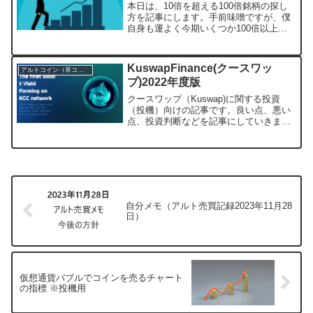
本日は、10倍を超える100倍銘柄の探し
方を記事にします。手前味噌ですが、僕
自身も運よく今期いくつか100倍以上で
利確できた銘柄がありました。それらを
掴めることは100倍なので当たり前です
が非常に大きいです。実際、それが海外
KuswapFinance(クースワッ
アルトコイン（草コイン）
移住の大きな手助...
プ)2022年度版
クースワップ（Kuswap)に関する投資
（投機）向けの記事です。良い点、悪い
点、投資判断などを記事にしていきま
す。※2022年以降の仮想通貨バブルに向
けた記事です。10年後などの長期的な思
考はほぼありません。※記事を作成した
のは2022年5...
自分メモ（アルト売買記録2023年11月28
日）
仮想通貨バブルでコインを売るチャート
の指標 ※投機用