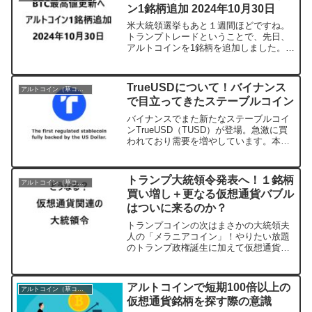
ン1銘柄追加 2024年10月30日
米大統領選挙もあと１週間ほどですね。
トランプトレードということで、先日、
アルトコインを1銘柄を追加しました。米
大統領選を見据えてBTC最高値更新へ
BTCが71000ドルを突破。2024年3月に到
達した73,777ドルの最高値に迫ろうとし
TrueUSDについて！バイナンス
アルトコイン（草コイン）
てい...
で目立ってきたステーブルコイン
バイナンスでまた新たなステーブルコイ
ンTrueUSD（TUSD）が登場。急激に買
われており需要を増やしています。本日
は、この新しいステーブルコインについ
て記事にします。TrueUSDとは？
TrueUSDは、アメリカドルに完全に裏付
トランプ大統領令発表へ！１銘柄
アルトコイン（草コイン）
けられた最...
買い増し＋更なる仮想通貨バブル
はついに来るのか？
トランプコインの次はまさかの大統領夫
人の「メラニアコイン」！やりたい放題
のトランプ政権誕生に加えて仮想通貨バ
ブルが足音が近づいてきました。更なる
仮想通貨バブルは来るのでしょうか？下
落してくれたので１銘柄追加した報告と
アルトコインで短期100倍以上の
アルトコイン（草コイン）
共に僕の見解を記事にしま...
仮想通貨銘柄を探す際の意識