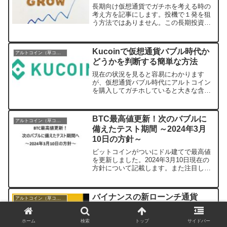
長期向け仮想通貨でガチホを考える時の
考え方を記事にします。投機で１発を狙
う方法ではありません。この長期投資は
相場に左右されず、非常に忍耐強く考え
る投資法です。しかし、成功した場合は
短期の成功を超えます。「ガチホ」とは
Kucoinで仮想通貨バブル時代か
アルトコイン（草コイン）
言うのは簡単です。しかし...
どうかを判断する簡単な方法
現在の状況を見ると容易にわかります
が、仮想通貨バブル時代にアルトコイン
を購入してガチホしていると大きな含み
損になります。次のバブル時代になって
戻れば良いのですが、特に新しいコイン
等は最高値更新どころか、底に沈んだま
BTC最高値更新！次のバブルに
アルトコイン（草コイン）
まで戻らないアルトコインも...
備えたテスト期間 ～2024年3月
10日の方針～
ビットコインがついにドル建てで最高値
を更新しました。2024年3月10日現在の
方針について記載します。また注目して
おきたいアルトコインについても記載し
ます。※チャートはドル建て（USDT）
で見てください！まとめ現在は、上がっ
バイナンスの新ローンチ通貨
アルトコイン（草コイン）
ていない週足の移...
Arkhamと今後について-2023年7
月
ホーム
検索
トップ
サイドバー