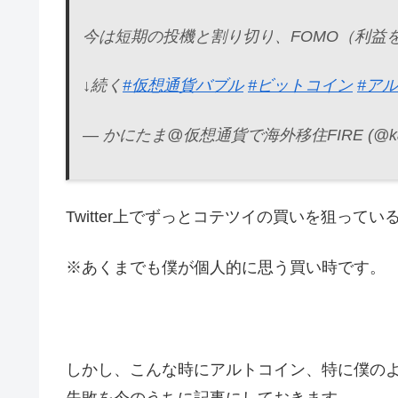
今は短期の投機と割り切り、FOMO（利益
↓続く
#仮想通貨バブル
#ビットコイン
#ア
— かにたま@仮想通貨で海外移住FIRE (@kani
Twitter上でずっとコテツイの買いを狙って
※あくまでも僕が個人的に思う買い時です。
しかし、こんな時にアルトコイン、特に僕の
失敗を今のうちに記事にしておきます。