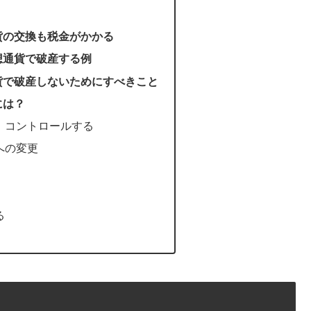
貨の交換も税金がかかる
想通貨で破産する例
貨で破産しないためにすべきこと
には？
、コントロールする
への変更
る