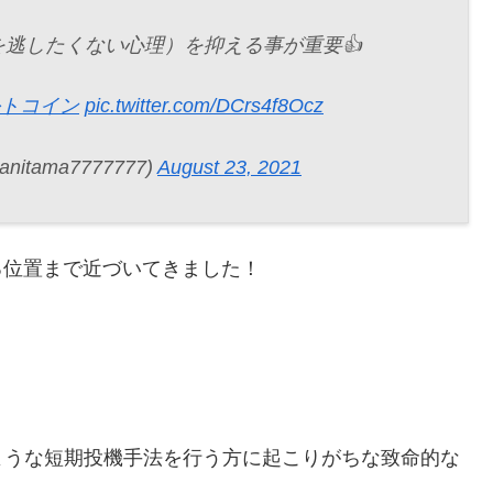
を逃したくない心理）を抑える事が重要👍
ルトコイン
pic.twitter.com/DCrs4f8Ocz
tama7777777)
August 23, 2021
いる位置まで近づいてきました！
ような短期投機手法を行う方に起こりがちな致命的な