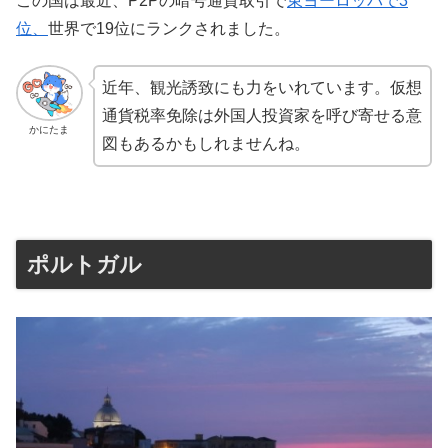
この国は最近、P2Pの暗号通貨取引で
東ヨーロッパで3
位、
世界で19位にランクされました。
近年、観光誘致にも力をいれています。仮想
通貨税率免除は外国人投資家を呼び寄せる意
かにたま
図もあるかもしれませんね。
ポルトガル