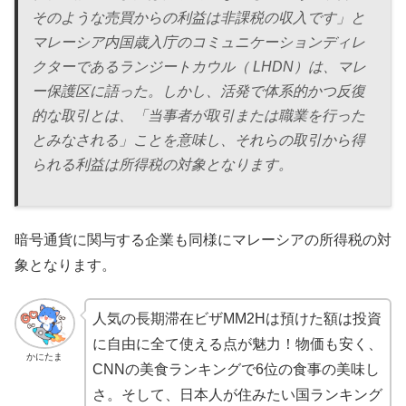
そのような売買からの利益は非課税の収入です」と
マレーシア内国歳入庁のコミュニケーションディレ
クターであるランジートカウル（ LHDN）は、
マレ
ー保護区
に語った。しかし、活発で体系的かつ反復
的な取引とは、「当事者が取引または職業を行った
とみなされる」ことを意味し、それらの取引から得
られる利益は所得税の対象となります。
暗号通貨に関与する企業も同様にマレーシアの所得税の対
象となります。
人気の長期滞在ビザMM2Hは預けた額は投資
に自由に全て使える点が魅力！物価も安く、
かにたま
CNNの美食ランキングで6位の食事の美味し
さ。そして、日本人が住みたい国ランキング