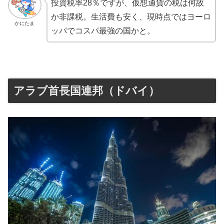
投資税率28％ですが、仮想通貨の税は何故
か非課税。生活費も安く、現時点ではヨーロ
かにたま
ッパでコスパ最強の国かと。
アラブ首長国連邦（ドバイ）