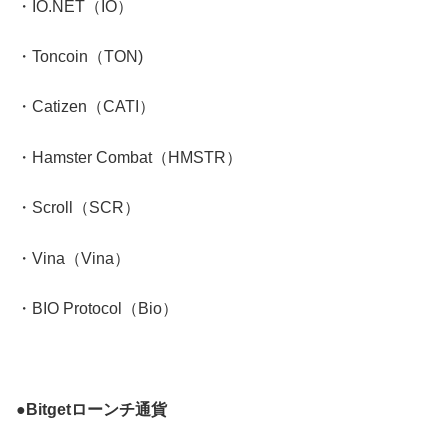
・IO.NET（IO）
・Toncoin（TON)
・Catizen（CATI）
・Hamster Combat（HMSTR）
・Scroll（SCR）
・Vina（Vina）
・BIO Protocol（Bio）
●Bitgetローンチ通貨