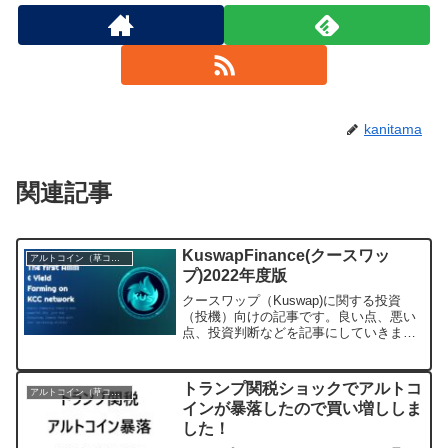
kanitama
関連記事
KuswapFinance(クースワッ
アルトコイン（草コイン）
プ)2022年度版
クースワップ（Kuswap)に関する投資
（投機）向けの記事です。良い点、悪い
点、投資判断などを記事にしていきま
す。※2022年以降の仮想通貨バブルに向
けた記事です。10年後などの長期的な思
考はほぼありません。※記事を作成した
トランプ関税ショックでアルトコ
アルトコイン（草コイン）
のは2022年5...
インが暴落したので買い増ししま
した！