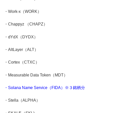
・Work-x（WORK）
・Chappyz （CHAPZ）
・dYdX（DYDX）
・AltLayer（ALT）
・Cortex（CTXC）
・Measurable Data Token（MDT）
・Solana Name Service（FIDA）※３銘柄分
・
Stella（ALPHA）