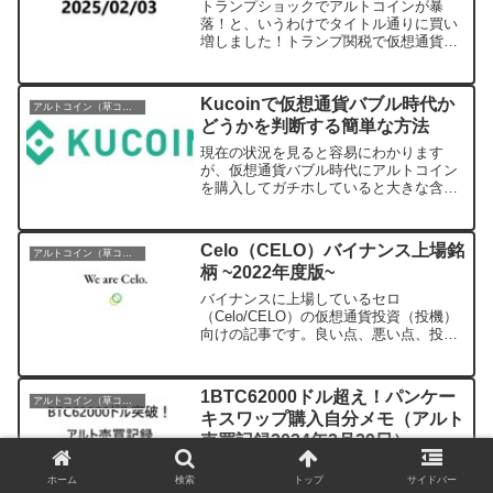
トランプショックでアルトコインが暴
落！と、いうわけでタイトル通りに買い
増しました！トランプ関税で仮想通貨市
場は下落トランプ関税、北米の経済秩序
を破壊する恐れ－世界で孤立のリスクも
- Bloomberg米大統領トランプ氏の半ば強
Kucoinで仮想通貨バブル時代か
アルトコイン（草コイン）
硬的な関税政...
どうかを判断する簡単な方法
現在の状況を見ると容易にわかります
が、仮想通貨バブル時代にアルトコイン
を購入してガチホしていると大きな含み
損になります。次のバブル時代になって
戻れば良いのですが、特に新しいコイン
等は最高値更新どころか、底に沈んだま
Celo（CELO）バイナンス上場銘
アルトコイン（草コイン）
まで戻らないアルトコインも...
柄 ~2022年度版~
バイナンスに上場しているセロ
（Celo/CELO）の仮想通貨投資（投機）
向けの記事です。良い点、悪い点、投資
判断などを記事にしていきます。※記事
を作成したのは2022年7月18日です。あ
くまでもその時点の記事であることはご
1BTC62000ドル超え！パンケー
アルトコイン（草コイン）
理解下さい。※参考...
キスワップ購入自分メモ（アルト
売買記録2024年2月29日）
ビットコインが62000ドルを超え、前回
ホーム
検索
トップ
サイドバー
の2021年のピーク価格に迫っています。