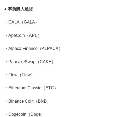
● 事前購入通貨
・GALA（GALA）
・ApeCoin（APE）
・Alpaca Finance（ALPACA）
・PancakeSwap（CAKE）
・Flow（Flow）
・Ethereum Classic（ETC）
・Binance Coin（BNB）
・Dogecoin（Doge）